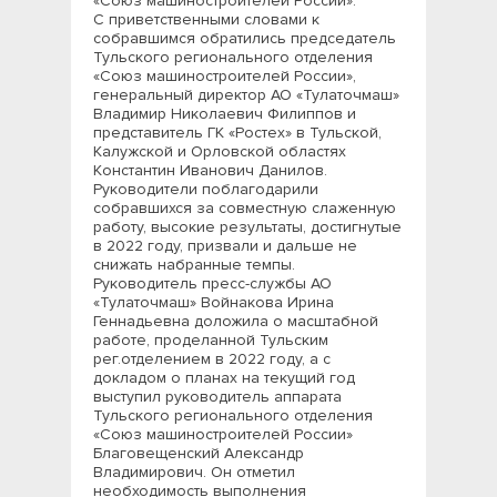
«Союз машиностроителей России».
С приветственными словами к
собравшимся обратились председатель
Тульского регионального отделения
«Союз машиностроителей России»,
генеральный директор АО «Тулаточмаш»
Владимир Николаевич Филиппов и
представитель ГК «Ростех» в Тульской,
Калужской и Орловской областях
Константин Иванович Данилов.
Руководители поблагодарили
собравшихся за совместную слаженную
работу, высокие результаты, достигнутые
в 2022 году, призвали и дальше не
снижать набранные темпы.
Руководитель пресс-службы АО
«Тулаточмаш» Войнакова Ирина
Геннадьевна доложила о масштабной
работе, проделанной Тульским
рег.отделением в 2022 году, а с
докладом о планах на текущий год
выступил руководитель аппарата
Тульского регионального отделения
«Союз машиностроителей России»
Благовещенский Александр
Владимирович. Он отметил
необходимость выполнения