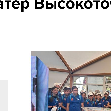
атер Высокот
в