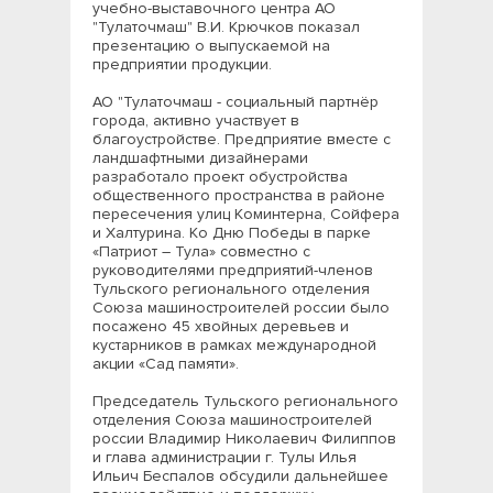
учебно-выставочного центра АО
"Тулаточмаш" В.И. Крючков показал
презентацию о выпускаемой на
предприятии продукции.
АО "Тулаточмаш - социальный партнёр
города, активно участвует в
благоустройстве. Предприятие вместе с
ландшафтными дизайнерами
разработало проект обустройства
общественного пространства в районе
пересечения улиц Коминтерна, Сойфера
и Халтурина. Ко Дню Победы в парке
«Патриот – Тула» совместно с
руководителями предприятий-членов
Тульского регионального отделения
Союза машиностроителей россии было
посажено 45 хвойных деревьев и
кустарников в рамках международной
акции «Сад памяти».
Председатель Тульского регионального
отделения Союза машиностроителей
россии Владимир Николаевич Филиппов
и глава администрации г. Тулы Илья
Ильич Беспалов обсудили дальнейшее