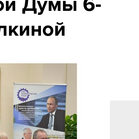
ой Думы 6-
лкиной