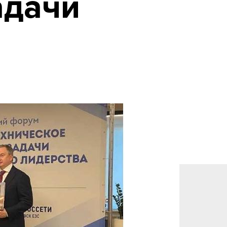
адачи