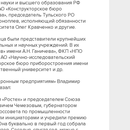
 науки и высшего образования РФ
АО «Конструкторское бюро
ва», председатель Тульского РО
оноплев, исполняющий обязанности
итета Олег Кравченко и другие.
овца были представители крупнейших
ьных и научных учреждений. В их
ав» имени А.Н. Ганичева», ФКП «НПО
 АО «Научно-исследовательский
торское бюро приборостроения имени
ственный университет и др.
оронным предприятиям» Владимир
азал:
 «Ростех» и председателем Союза
вичем Чемезовым, губернатором
Госсовета по промышленности
и инициаторами и учредили премию
на буквально в первый год собрала
в. Сегодня, спустя год, можно с