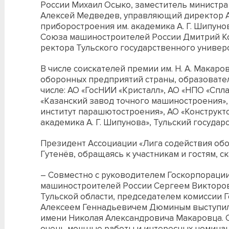
России Михаил Осыко, заместитель министра
Алексей Медведев, управляющий директор 
приборостроения им. академика А. Г. Шипуно
Союза машиностроителей России Дмитрий К
ректора Тульского государственного универс
В числе соискателей премии им. Н. А. Макар
оборонных предприятий страны, образовател
числе: АО «ГосНИИ «Кристалл», АО «НПО «Спл
«Казанский завод точного машиностроения»,
институт парашютостроения», АО «Конструк
академика А. Г. Шипунова», Тульский государ
Президент Ассоциации «Лига содействия об
Гутенёв, обращаясь к участникам и гостям, ск
– Совместно с руководителем Госкорпорации
машиностроителей России Сергеем Викторо
Тульской области, председателем комиссии 
Алексеем Геннадьевичем Дюминым выступил
имени Николая Александровича Макаровца. О
очень мощные работы и интересных номинанто