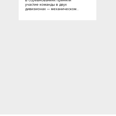
В соревнованиях приняли
участие команды в двух
дивизионах — механическом…