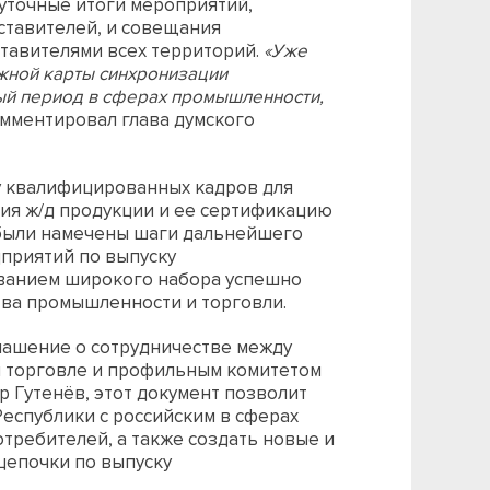
жуточные итоги мероприятий,
ставителей, и совещания
тавителями всех территорий.
«Уже
жной карты синхронизации
ый период в сферах промышленности,
мментировал глава думского
у квалифицированных кадров для
я ж/д продукции и ее сертификацию
 были намечены шаги дальнейшего
дприятий по выпуску
ванием широкого набора успешно
ва промышленности и торговли.
лашение о сотрудничестве между
 торговле и профильным комитетом
 Гутенёв, этот документ позволит
еспублики с российским в сферах
требителей, а также создать новые и
епочки по выпуску