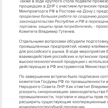
Также в ходе круглого стола подвели проме
прошедших в ДНР с участием луганских пред
Минпромторга РФ в Ростове-на-Дону с предс
проделана большая работа по созданию доро
законодательства Республик и РФ в переходн
торговли, защиты прав потребителей»,
- проко
Комитета Владимир Гутенев.
Отдельными вопросами обсудили подготовк
промышленных предприятий, номер клеймени
для российского рынка. В ходе мероприятия
взаимодействия российских и луганских пре
высокотехнологичной продукции с использо
действующих в РФ инструментов Министерст
По завершении встречи было подписано сог
комитетом Госдумы РФ по промышленности и
Народного Совета ЛНР. Как отметил Владимир
ускорить синхронизацию законодательства Р
промышленности, торговли и защиты прав по
расширить существующие кооперационные ц
конкурентоспособной продукции.