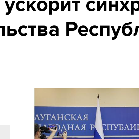
 ускорит синх
льства Респуб