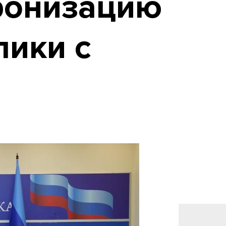
ронизацию
лики с