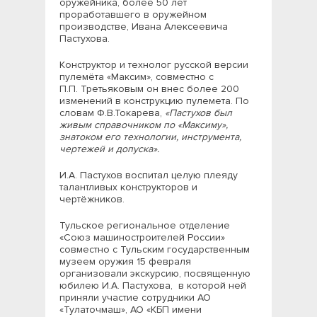
оружейника, более 50 лет
проработавшего в оружейном
производстве, Ивана Алексеевича
Пастухова.
Конструктор и технолог русской версии
пулемёта «Максим», совместно с
П.П. Третьяковым он внес более 200
изменений в конструкцию пулемета. По
словам Ф.В.Токарева,
«Пастухов был
живым справочником по «Максиму»,
знатоком его технологии, инструмента,
чертежей и допуска»
.
И.А. Пастухов воспитал целую плеяду
талантливых конструкторов и
чертёжников.
Тульское региональное отделение
«Союз машиностроителей России»
совместно с Тульским государственным
музеем оружия 15 февраля
организовали экскурсию, посвященную
юбилею И.А. Пастухова, в которой ней
приняли участие сотрудники АО
«Тулаточмаш», АО «КБП имени