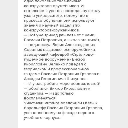
одно поколение талантливых
конструкторов-оружейников. И
нынешние студенты проходят эту школу
уже в университете, потому что в
процессе обучения они используют
знания и научный задел этих
конструкторов-оружейников.
— Вот уже тринадцать лет нет с нами
Василия Петровича, а школа эта живёт,
— подчеркнул Борис Александрович.
Соратник выдающегося оружейника,
заведующий кафедрой «Стрелково-
пушечное вооружение» Виктор
Кириллович Зеленко поведал о
творческом и профессиональном
тандеме Василия Петровича Грязева и
Аркадия Георгиевича Шипунова.
— И у вас, ребята, море возможностей!
— обратился Виктор Кириллович к
студентам. — Надо только
воспламеняться!
Участники митинга возложили цветы к
барельефу Василия Петровича Грязева,
установленному на фасаде первого
учебного корпуса.