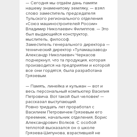
— Сегодня мы отдаём дань памяти
нашему знаменитому земляку, — взял
слово заместитель председателя
Тульского регионального отделения
«Союз машиностроителей России»
Владимир Николаевич Филиппов. — Это
был выдающийся конструктор,
мыслитель, философ.
Заместитель генерального директора —
технический директор «Туламашзавод»
Александр Николаевич Черкасов
подчеркнул, что та продукция, которая
производится на предприятии и которой
все они гордятся, была разработана
Грязевым.
— Память, линейка и кульман — вот и
весь персональный компьютер Василия
Петровича. Вот такой был человек! —
рассказал выступающий.
Ровно тридцать лет проработал с
Василием Петровичем Грязевым его
преемник, начальник отделения, Борис
Александрович Волков. С особой
теплотой высказался он о школе
Грязева-Шипунова, взрастившей не