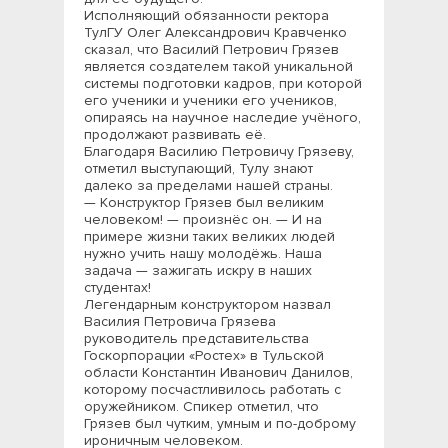
Исполняющий обязанности ректора
ТулГУ Олег Александрович Кравченко
сказал, что Василий Петрович Грязев
является создателем такой уникальной
системы подготовки кадров, при которой
его ученики и ученики его учеников,
опираясь на научное наследие учёного,
продолжают развивать её.
Благодаря Василию Петровичу Грязеву,
отметил выступающий, Тулу знают
далеко за пределами нашей страны.
— Конструктор Грязев был великим
человеком! — произнёс он. — И на
примере жизни таких великих людей
нужно учить нашу молодёжь. Наша
задача — зажигать искру в наших
студентах!
Легендарным конструктором назвал
Василия Петровича Грязева
руководитель представительства
Госкорпорации «Ростех» в Тульской
области Константин Иванович Данилов,
которому посчастливилось работать с
оружейником. Спикер отметил, что
Грязев был чутким, умным и по-доброму
ироничным человеком.