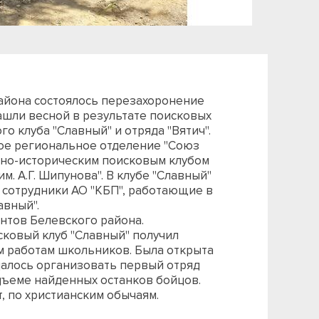
района состоялось перезахоронение
нашли весной в результате поисковых
о клуба "Славный" и отряда "Вятич".
ое региональное отделение "Союз
нно-историческим поисковым клубом
м. А.Г. Шипунова". В клубе "Славный"
 сотрудники АО "КБП", работающие в
авный".
ентов Белевского района.
сковый клуб "Славный" получил
м работам школьников. Была открыта
далось организовать первый отряд
одъеме найденных останков бойцов.
, по христианским обычаям.