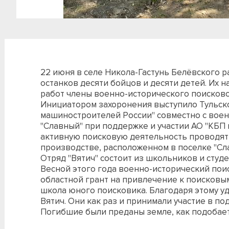
22 июня в селе Никола-Гастунь Белёвского 
останков десяти бойцов и десяти детей. Их 
работ члены военно-исторического поисковог
Инициатором захоронения выступило Тульск
машиностроителей России" совместно с вое
"Славный" при поддержке и участии АО "КБП и
активную поисковую деятельность проводят
производстве, расположенном в поселке "Сл
Отряд "Вятич" состоит из школьников и студ
Весной этого года военно-исторический пои
областной грант на привлечение к поисковы
школа юного поисковика. Благодаря этому у
Вятич. Они как раз и принимали участие в п
Погибшие были преданы земле, как подобает