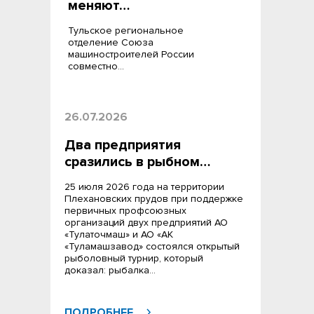
меняют…
Тульское региональное
отделение Союза
машиностроителей России
совместно…
26.07.2026
Два предприятия
сразились в рыбном…
25 июля 2026 года на территории
Плехановских прудов при поддержке
первичных профсоюзных
организаций двух предприятий АО
«Тулаточмаш» и АО «АК
«Туламашзавод» состоялся открытый
рыболовный турнир, который
доказал: рыбалка…
ПОДРОБНЕЕ