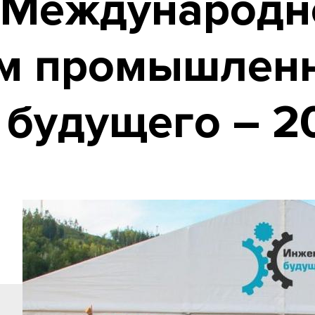
X Международ
м промышлен
будущего – 2