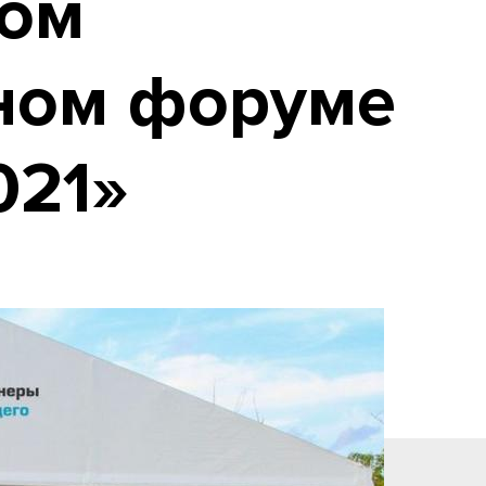
ном
ном форуме
021»