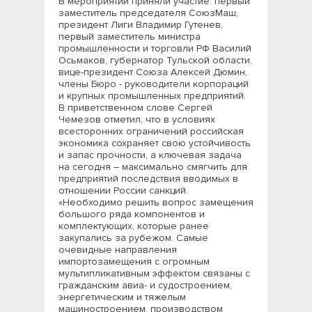
В мероприятии приняли участие: первый
заместитель председателя CоюзМаш,
президент Лиги Владимир Гутенев,
первый заместитель министра
промышленности и торговли РФ Василий
Осьмаков, губернатор Тульской области,
вице-президент Союза Алексей Дюмин,
члены Бюро - руководители корпораций
и крупных промышленных предприятий.
В приветственном слове Сергей
Чемезов отметил, что в условиях
всесторонних ограничений российская
экономика сохраняет свою устойчивость
и запас прочности, а ключевая задача
на сегодня – максимально смягчить для
предприятий последствия вводимых в
отношении России санкций.
«Необходимо решить вопрос замещения
большого ряда компонентов и
комплектующих, которые ранее
закупались за рубежом. Самые
очевидные направления
импортозамещения с огромным
мультипликативным эффектом связаны с
гражданским авиа- и судостроением,
энергетическим и тяжелым
машиностроением, производством