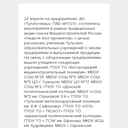
22 апреля на предприятиях: АО
«Тулаточмаш», ПАО «ИТОЗ», состоялись
мероприятия в рамках традиционных
акции союза Машиностроителей России
«Неделя без турникетов» с целью
рассказать ученикам Тульских
образовательных учреждений о своем
предприятии и выпускаемой продукции.
На связь с оборонными предприятиями
вышли учащиеся следующих
учреждений: ГПОУ ТО «Богородицкий
машиностроительный техникум», МБОУ
СОШ №25, МБОУ СОШ №5, МБОУ СОШ
№5 ЦО г. Суворов, МБОУ ЦО №17, МБОУ
СОШ №2, ГПОУ ТО «Донской
политехнический колледж, МБОУ «СОШ
№3 им. Страховой З.Х.», ГПОУ ТО
«Тульский железнодорожный техникум
им. Б.Ф. Сафонова», ГПОУ ТО «НСК»,
ГПОУ ТО « ТКСиОТ» ГПОУ ТО
«Щекинский политехнический колледж»,
ГПОУ ТО « ТСХК им. Ефанова, МКОУ АСШ
им. Кудрявцева, МКОУ « Одоевская