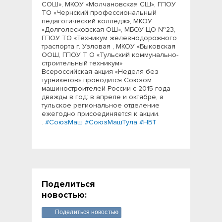
СОШ», МКОУ «Молчановская СШ», ГПОУ
ТО «Чернский профессиональный
педагогический колледж», МКОУ
«Долголесковская ОШ», МБОУ ЦО №23,
ГПОУ ТО «Техникум железнодорожного
траспорта г. Узловая , МКОУ «Быковская
ООШ, ГПОУ Т О «Тульский коммунально-
строительный техникум»
Всероссийская акция «Неделя без
турникетов» проводится Союзом
машиностроителей России с 2015 года
дважды в год: в апреле и октябре, а
тульское региональное отделение
ежегодно присоединяется к акции.
.
#СоюзМаш
#СоюзМашТула
#НБТ
Поделиться
новостью:
Поделиться новостью