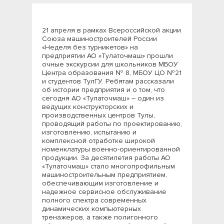
21 апреля в рамках Всероссийской акции
Союза машиностроителей России
«Неделя без турникетов» на
предприятии АО «Тулаточмаш» прошли
очные экскурсии для школьников МБОУ
Центра образования № 8, МБОУ ЦО №21
и студентов ТулГУ. Ребятам рассказали
об истории предприятия и о том, что
сегодня АО «Тулаточмаш» – один из
ведущих конструкторских и
производственных центров Тулы,
проводящий работы по проектированию,
изготовлению, испытанию и
комплексной отработке широкой
номенклатуры военно-ориентированной
продукции. За десятилетия работы АО
«Тулаточмаш» стало многопрофильным
машиностроительным предприятием,
обеспечивающим изготовление и
надежное сервисное обслуживание
полного спектра современных
динамических компьютерных
тренажеров, а также полигонного