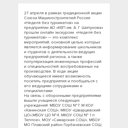
27 апреля в рамках традиционной акции
Союза Машиностроителей России
«Неделя без турникетов» на
предприятии АО «КБП им. А. Г. Шипунова»
прошли онлайн экскурсии. «Неделя без
турникетов» — это комплекс
мероприятий, основной целью которых
является информирование школьников
и студентов о деятельности ведущих
предприятий региона, а также
популяризация инженерных профессий
и специальностей, востребованных на
производстве. В ходе акции
обучающиеся имеют возможность
посетить предприятия и пообщаться с
его ведущими сотрудниками и
специалистами
На связь с оборонными предприятиями
вышли учащиеся следующих
учреждений: МБОУ СОШ №7, М КОУ
«Ханинская СОШ», МКОУ «Шварцевский
ЦО»,МБОУ ЦО №4, МКОУ СОШ № 1 п.
Теплое», МОУ «Самарская СОШ», МБОУ
МО Плавский район Горбачевская СОШ,