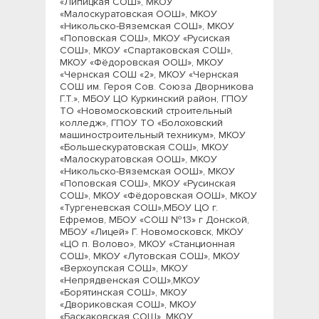
«Липицкая СОШ», МКОУ
«Малоскуратовская ООШ», МКОУ
«Никольско-Вяземская СОШ», МКОУ
«Поповская СОШ», МКОУ «Русиская
СОШ», МКОУ «Спартаковская СОШ»,
МКОУ «Фёдоровская ООШ», МКОУ
«Чернская СОШ «2», МКОУ «Чернская
СОШ им. Героя Сов. Союза Дворникова
Г.Т.», МБОУ ЦО Куркинский район, ГПОУ
ТО «Новомосковский строительный
колледж», ГПОУ ТО «Болоховский
машиностроительный техникум», МКОУ
«Большескуратовская СОШ», МКОУ
«Малоскуратовская ООШ», МКОУ
«Никольско-Вяземская ООШ», МКОУ
«Поповская СОШ», МКОУ «Русинская
СОШ», МКОУ «Фёдоровская ООШ», МКОУ
«Тургеневская СОШ»,МБОУ ЦО г.
Ефремов, МБОУ «СОШ №13» г Донской,
МБОУ «Лицей» Г. Новомосковск, МКОУ
«ЦО п. Волово», МКОУ «Станционная
СОШ», МКОУ «Лутовская СОШ», МКОУ
«Верхоупская СОШ», МКОУ
«Непрядвенская СОШ»,МКОУ
«Борятинская СОШ», МКОУ
«Двориковская СОШ», МКОУ
«Баскаковская СОШ», МКОУ