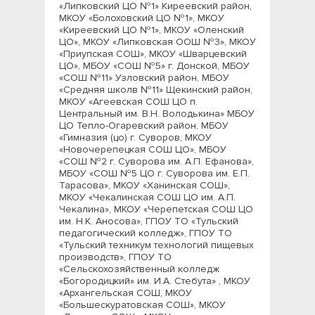
«Липковский ЦО №1» Киреевский район,
МКОУ «Болоховский ЦО №1», МКОУ
«Киреевский ЦО №1», МКОУ «Оленский
ЦО», МКОУ «Липковская ООШ №3», МКОУ
«Приупская СОШ», МКОУ «Шварцевский
ЦО», МБОУ «СОШ №5» г. Донской, МБОУ
«СОШ №11» Узловский район, МБОУ
«Средняя школв №11» Щекинский район,
МКОУ «Агеевская СОШ ЦО п.
Центральный им. В.Н. Володькина» МБОУ
ЦО Тепло-Огаревский район, МБОУ
«Гимназия (цо) г. Суворов, МКОУ
«Новочерепецкая СОШ ЦО», МБОУ
«СОШ №2 г. Суворова им. А.П. Ефанова»,
МБОУ «СОШ №5 ЦО г. Суворова им. Е.П.
Тарасова», МКОУ «Ханинская СОШ»,
МКОУ «Чекалинская СОШ ЦО им. А.П.
Чекалина», МКОУ «Черепетская СОШ ЦО
им. Н.К. Аносова», ГПОУ ТО «Тульский
педагогический колледж», ГПОУ ТО
«Тульский техникум технологий пищевых
производств», ГПОУ ТО
«Сельскохозяйственный колледж
«Богородицкий» им. И.А. Стебута» , МКОУ
«Архангельская СОШ, МКОУ
«Большескуратовская СОШ», МКОУ