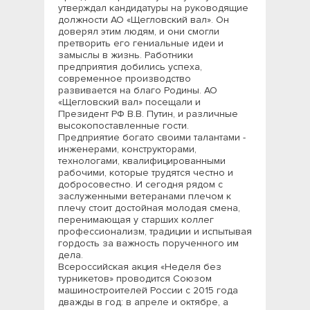
утверждал кандидатуры на руководящие
должности АО «Щегловский вал». Он
доверял этим людям, и они смогли
претворить его гениальные идеи и
замыслы в жизнь. Работники
предприятия добились успеха,
современное производство
развивается на благо Родины. АО
«Щегловский вал» посещали и
Президент РФ В.В. Путин, и различные
высокопоставленные гости.
Предприятие богато своими талантами -
инженерами, конструкторами,
технологами, квалифицированными
рабочими, которые трудятся честно и
добросовестно. И сегодня рядом с
заслуженными ветеранами плечом к
плечу стоит достойная молодая смена,
перенимающая у старших коллег
профессионализм, традиции и испытывая
гордость за важность порученного им
дела.
Всероссийская акция «Неделя без
турникетов» проводится Союзом
машиностроителей России с 2015 года
дважды в год: в апреле и октябре, а