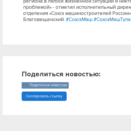
региона в любой жизненной ситуации и никто
проблемой» - отметил исполнительный дирек
отделения «Союз машиностроителей России
Благовещенский.
#СоюзМаш
#СоюзМашТула
Поделиться новостью:
Поделиться новостью
Скопировать ссылку