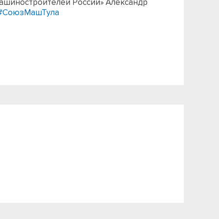
машиностроителей России» Александр
#СоюзМашТула