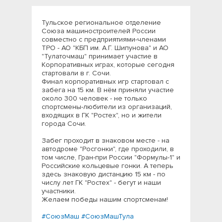
Тульское региональное отделение
Союза машиностроителей России
совместно с предприятиями-членами
ТРО - АО "КБП им. А.Г. Шипунова" и АО
"Тулаточмаш" принимает участие в
Корпоративных играх, которые сегодня
стартовали в г. Сочи.
Финал корпоративных игр стартовал с
забега на 15 км. В нём приняли участие
около 300 человек - не только
спортсмены-любители из организаций,
входящих в ГК "Ростех", но и жители
города Сочи.
Забег проходит в знаковом месте - на
автодроме "Росгонки", где проходили, в
том числе, Гран-при России "Формулы-1" и
Российские кольцевые гонки. А теперь
здесь знаковую дистанцию 15 км - по
числу лет ГК "Ростех" - бегут и наши
участники.
Желаем победы нашим спортсменам!
#СоюзМаш
#СоюзМашТула