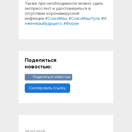
Также при необходимости можно сдать
экспресс-тест и удостовериться в
отсутствии коронавирусной
инфекции.
#СоюзМаш
#СоюзМашТула
#И
нженерыБудущего
#Форум
Поделиться
новостью:
Поделиться новостью
Скопировать ссылку
28.07.2026