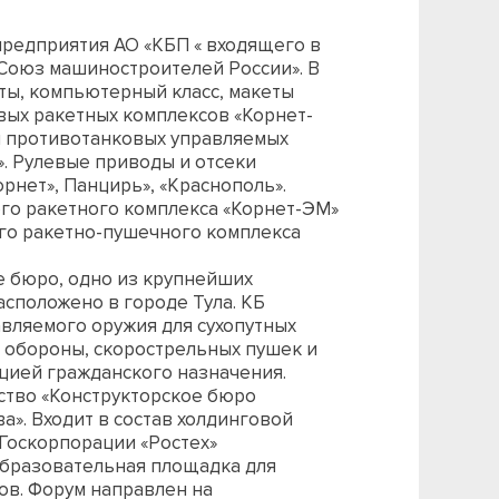
редприятия АО «КБП « входящего в
«Союз машиностроителей России». В
ты, компьютерный класс, макеты
вых ракетных комплексов «Корнет-
ы противотанковых управляемых
». Рулевые приводы и отсеки
рнет», Панцирь», «Краснополь».
го ракетного комплекса «Корнет-ЭМ»
го ракетно-пушечного комплекса
е бюро, одно из крупнейших
сположено в городе Тула. КБ
вляемого оружия для сухопутных
 обороны, скорострельных пушек и
кцией гражданского назначения.
тво «Конструкторское бюро
а». Входит в состав холдинговой
Госкорпорации «Ростех»
образовательная площадка для
ов. Форум направлен на