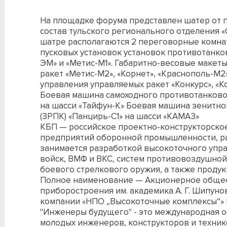
На площадке форума представлен шатер от п
состав тульского регионального отделения 
шатре располагаются 2 переговорные комна
пусковых установок установок противотанко
ЭМ» и «Метис-М1». Габаритно-весовые макет
ракет «Метис-М2», «Корнет», «Краснополь-М2
управления управляемых ракет «Конкурс», «Ко
Боевая машина самоходного противотанково
на шасси «Тайфун-К» Боевая машина зенитно
(ЗРПК) «Панцирь-С1» на шасси «КАМАЗ»
КБП — российское проектно-конструкторско
предприятий оборонной промышленности, ра
занимается разработкой высокоточного упра
войск, ВМФ и ВКС, систем противовоздушной
боевого стрелкового оружия, а также проду
Полное наименование — Акционерное общес
приборостроения им. академика А. Г. Шипунов
компании «НПО „Высокоточные комплексы“» 
"Инженеры будущего" - это международная 
молодых инженеров, конструкторов и техник