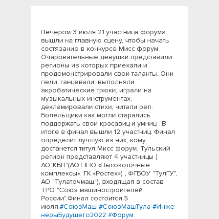
Вечером 3 июля 21 участница форума
вышли на главную сцену, чтобы начать
состязание в конкурсе Мисс форум.
Очаровательные девушки представили
регионы из которых приехали и
продемонстрировали свои таланты. Они
пели, танцевали, выполняли
акробатические трюки, играли на
музыкальных инструментах,
декламировали стихи, читали реп.
Болельщики как могли старались
поддержать свои красавиц и умниц . В
итоге в финал вышли 12 участниц. Финал
определит лучшую из них, кому
достанется титул Мисс форум. Тульский
регион представляют 4 участницы (
АО"КБП"(АО НПО «Высокоточные
комплексы», ГК «Ростех») , ФГБОУ "ТулГУ",
АО "Тулаточмаш"), входящая в состав
ТРО "Союз машиностроителей
России".Финал состоится 5
июля.
#СоюзМаш
#СоюзМашТула
#Инже
нерыБудущего2022
#Форум