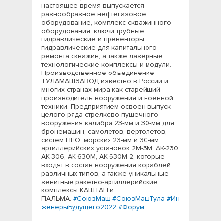
настоящее время выпускается
разнообразное нефтегазовое
оборудование, комплекс скважинного
оборудования, ключи трубные
гидравлические и превенторы
гидравлические для капитального
ремонта скважин, а также лазерные
технологические комплексы и модули.
Производственное объединение
ТУЛАМАШЗАВОД известно в России и
многих странах мира как старейший
производитель вооружения и военной
техники. Предприятием освоен выпуск
целого ряда стрелково-пушечного
вооружения калибра 23-мм и 30-мм для
бронемашин, самолетов, вертолетов,
систем ПВО; морских 23-мм и 30-мм
артиллерийских установок 2М-3М, АК-230,
АК-306, АК-630М, АК-630М-2, которые
входят в состав вооружения кораблей
различных типов, а также уникальные
зенитные ракетно-артиллерийские
комплексы КАШТАН и
ПАЛЬМА.
#СоюзМаш
#СоюзМашТула
#Ин
женерыБудущего2022
#Форум