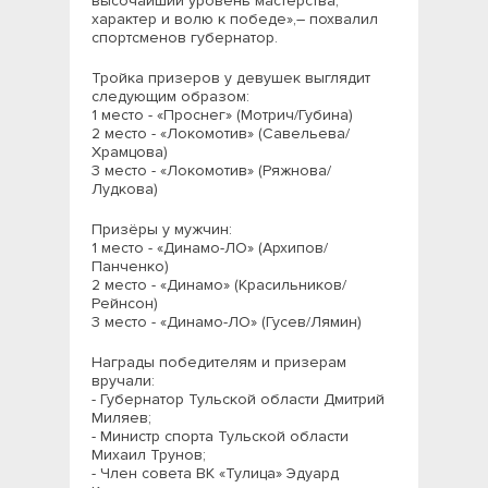
высочайший уровень мастерства,
характер и волю к победе»,– похвалил
спортсменов губернатор.
Тройка призеров у девушек выглядит
следующим образом:
1 место - «Проснег» (Мотрич/Губина)
2 место - «Локомотив» (Савельева/
Храмцова)
3 место - «Локомотив» (Ряжнова/
Лудкова)
Призёры у мужчин:
1 место - «Динамо-ЛО» (Архипов/
Панченко)
2 место - «Динамо» (Красильников/
Рейнсон)
3 место - «Динамо-ЛО» (Гусев/Лямин)
Награды победителям и призерам
вручали:
- Губернатор Тульской области Дмитрий
Миляев;
- Министр спорта Тульской области
Михаил Трунов;
- Член совета ВК «Тулица» Эдуард