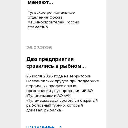
меняют…
Тульское региональное
отделение Союза
машиностроителей России
совместно…
26.07.2026
Два предприятия
сразились в рыбном…
25 июля 2026 года на территории
Плехановских прудов при поддержке
первичных профсоюзных
организаций двух предприятий АО
«Тулаточмаш» и АО «АК
«Туламашзавод» состоялся открытый
рыболовный турнир, который
доказал: рыбалка…
ПОДРОБНЕЕ