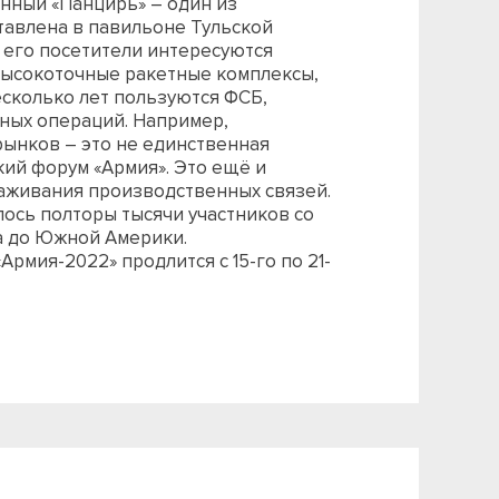
нный «Панцирь» – один из
тавлена в павильоне Тульской
 его посетители интересуются
высокоточные ракетные комплексы,
есколько лет пользуются ФСБ,
ных операций. Например,
рынков – это не единственная
кий форум «Армия». Это ещё и
аживания производственных связей.
лось полторы тысячи участников со
ва до Южной Америки.
мия-2022» продлится с 15-го по 21-