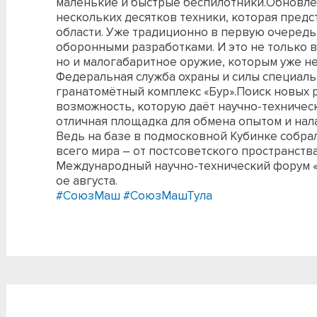
маленькие и быстрые беспилотники.Обновле
нескольких десятков техники, которая предс
области. Уже традиционно в первую очередь
оборонными разработками. И это не только 
но и малогабаритное оружие, которым уже н
Федеральная служба охраны и силы специаль
гранатомëтный комплекс «Бур».Поиск новых 
возможность, которую даёт научно-техничес
отличная площадка для обмена опытом и нал
Ведь на базе в подмосковной Кубинке собра
всего мира – от постсоветского пространст
Международный научно-технический форум «Ар
ое августа.
#СоюзМаш
#СоюзМашТула