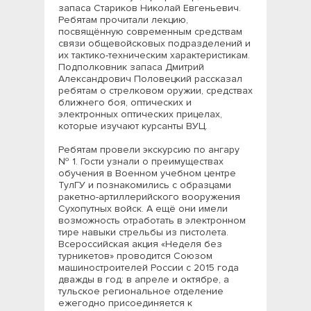
запаса Стариков Николай Евгеньевич.
Ребятам прочитали лекцию,
посвящённую современным средствам
связи общевойсковых подразделений и
их тактико-техническим характеристикам.
Подполковник запаса Дмитрий
Александрович Половецкий рассказал
ребятам о стрелковом оружии, средствах
ближнего боя, оптических и
электронных оптических прицелах,
которые изучают курсанты ВУЦ.
Ребятам провели экскурсию по ангару
№ 1. Гости узнали о преимуществах
обучения в Военном учебном центре
ТулГУ и познакомились с образцами
ракетно-артиллерийского вооружения
Сухопутных войск. А ещё они имели
возможность отработать в электронном
тире навыки стрельбы из пистолета.
Всероссийская акция «Неделя без
турникетов» проводится Союзом
машиностроителей России с 2015 года
дважды в год: в апреле и октябре, а
тульское региональное отделение
ежегодно присоединяется к