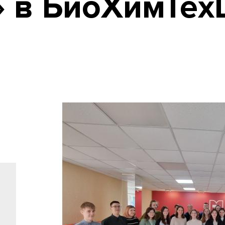
» в БиоХимТех