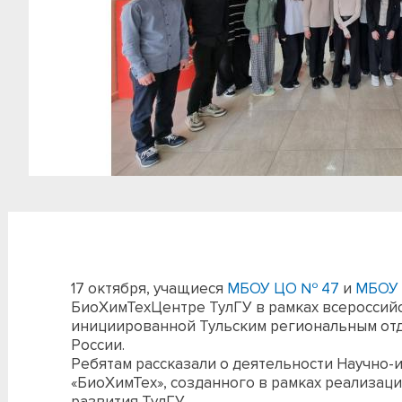
17 октября, учащиеся
МБОУ ЦО № 47
и
МБОУ
БиоХимТехЦентре ТулГУ в рамках всероссийс
инициированной Тульским региональным от
России.
Ребятам рассказали о деятельности Научно-
«БиоХимТех», созданного в рамках реализац
развития ТулГУ.