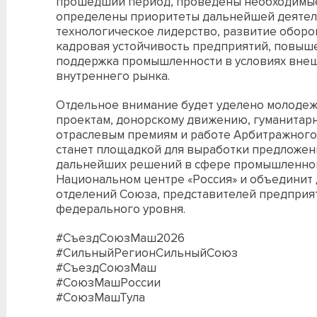
прошедший период, проведены необходимы
определены приоритеты дальнейшей деятель
технологическое лидерство, развитие обор
кадровая устойчивость предприятий, повыш
поддержка промышленности в условиях внеш
внутреннего рынка.
Отдельное внимание будет уделено молоде
проектам, донорскому движению, гуманитарн
отраслевым премиям и работе Арбитражного
станет площадкой для выработки предложени
дальнейших решений в сфере промышленной
Национальном центре «Россия» и объединит 
отделений Союза, представителей предприя
федерального уровня.
#СъездСоюзМаш2026
#СильныйРегионСильныйСоюз
#СъездСоюзМаш
#СоюзМашРоссии
#СоюзМашТула