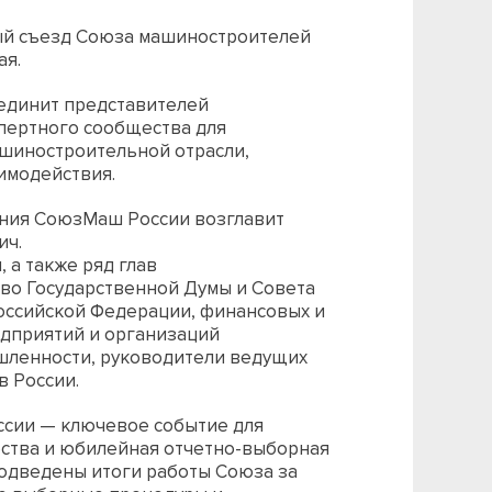
ный съезд Союза машиностроителей
ая.
единит представителей
пертного сообщества для
шиностроительной отрасли,
имодействия.
ения СоюзМаш России возглавит
ич.
 а также ряд глав
во Государственной Думы и Совета
оссийской Федерации, финансовых и
едприятий и организаций
шленности, руководители ведущих
в России.
ссии — ключевое событие для
тва и юбилейная отчетно-выборная
подведены итоги работы Союза за